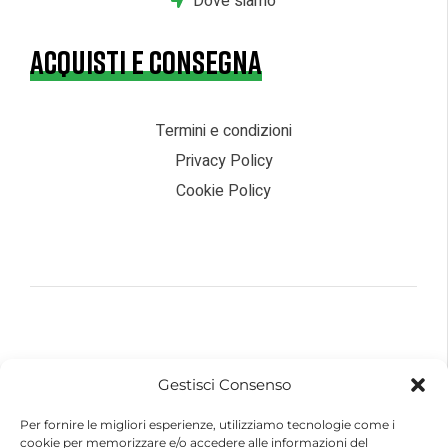
Dove siamo
ACQUISTI E CONSEGNA
Termini e condizioni
Privacy Policy
Cookie Policy
© 2026 – Futurebike | Tutti i dati sono riservati
Gestisci Consenso
FuturEnergy Rinnovabile S.r.l.
Sede Legale: Via Argine Polcevera, 16D Scala A
Per fornire le migliori esperienze, utilizziamo tecnologie come i
CAP 16161 Genova (GE)
cookie per memorizzare e/o accedere alle informazioni del