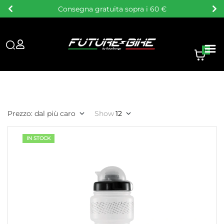
Consulenza personalizzata
0
Prezzo: dal più caro
Show
12
IN STOCK