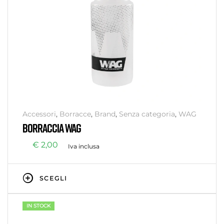
Accessori
,
Borracce
,
Brand
,
Senza categoria
,
WAG
BORRACCIA WAG
€
2,00
Iva inclusa
SCEGLI
IN STOCK