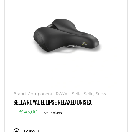
Brand
,
Componenti
,
ROYAL
,
Sella
,
Selle
,
Senza
categoria
SELLA ROYAL ELLIPSE RELAXED UNISEX
€
45,00
Iva inclusa
SCEGLI