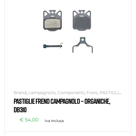
Brand
,
campagnolo
,
Componenti
,
Freni
,
PASTIGLIE
,
Senza categoria
PASTIGLIE FRENO CAMPAGNOLO – ORGANICHE,
DB310
€
54,00
Iva inclusa