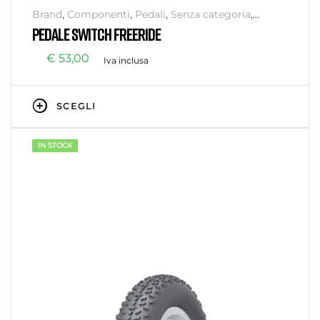
Brand
,
Componenti
,
Pedali
,
Senza categoria
,
Switch
,
Trasmissione
PEDALE SWITCH FREERIDE
€
53,00
Iva inclusa
SCEGLI
IN STOCK