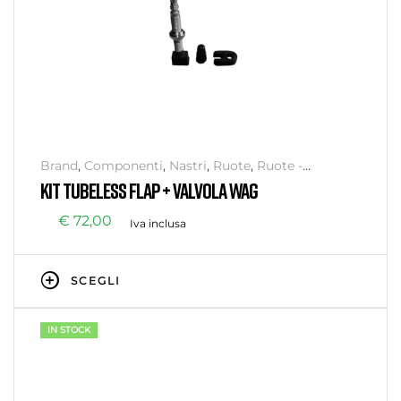
Brand
,
Componenti
,
Nastri
,
Ruote
,
Ruote -
Accessori
,
SIGILLANTE e antiforatura
,
WAG
KIT TUBELESS FLAP + VALVOLA WAG
€
72,00
Iva inclusa
SCEGLI
IN STOCK