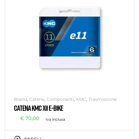
Brand
,
Catene
,
Componenti
,
KMC
,
Trasmissione
CATENA KMC X11 E-BIKE
€
70,00
Iva inclusa