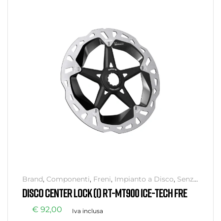
Brand
,
Componenti
,
Freni
,
Impianto a Disco
,
Senza
categoria
,
SHIMANO
DISCO CENTER LOCK (I) RT-MT900 ICE-TECH FRE
€
92,00
Iva inclusa