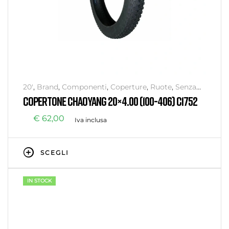
20'
,
Brand
,
Componenti
,
Coperture
,
Ruote
,
Senza
categoria
COPERTONE CHAOYANG 20×4.00 (100-406) C1752
€
62,00
Iva inclusa
SCEGLI
IN STOCK