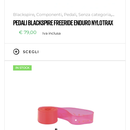
Blackspire
,
Componenti
,
Pedali
,
Senza categoria
,
Trasmissione
PEDALI BLACKSPIRE FREERIDE ENDURO NYLOTRAX
€
79,00
Iva inclusa
SCEGLI
IN STOCK