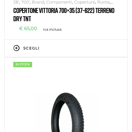
28'
,
700'
,
Brand
,
Componenti
,
Coperture
,
Ruote
,
Senza categoria
,
VITTORIA
COPERTONE VITTORIA 700×35 (37-622) TERRENO
DRY TNT
€
65,00
Iva inclusa
SCEGLI
IN STOCK