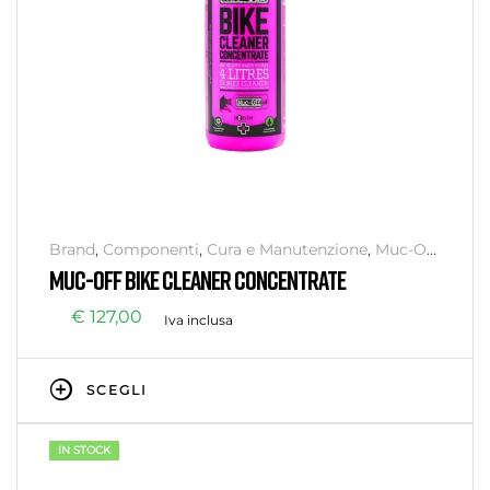
Brand
,
Componenti
,
Cura e Manutenzione
,
Muc-Off
,
Officina
,
Senza categoria
MUC-OFF BIKE CLEANER CONCENTRATE
€
127,00
Iva inclusa
SCEGLI
IN STOCK