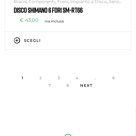
Brand
,
Componenti
,
Freni
,
Impianto a Disco
,
Senza
categoria
,
SHIMANO
DISCO SHIMANO 6 FORI SM-RT66
€
43,00
Iva inclusa
SCEGLI
1
2
3
4
…
6
7
8
NEXT