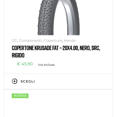
20'
,
Componenti
,
Coperture
,
Kenda
COPERTONE KRUSADE FAT – 20X4.00, NERO, SRC,
RIGIDO
€
45,90
Iva inclusa
SCEGLI
IN STOCK