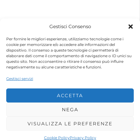
© 2026 – Futurebike | Tutti i dati sono riservati
Gestisci Consenso
FuturEnergy Rinnovabile S.r.l.
Sede Legale: Via Argine Polcevera, 16D Scala A
Per fornire le migliori esperienze, utilizziamo tecnologie come i
CAP 16161 Genova (GE)
cookie per memorizzare e/o accedere alle informazioni del
Capitale Sociale € 600.000,00 (i.v.)
dispositivo. Il consenso a queste tecnologie ci permetterà di
Registro Imprese di Genova
elaborare dati come il comportamento di navigazione o ID unici su
Codice Fiscale e Partita IVA – 10483110010
questo sito. Non acconsentire o ritirare il consenso può influire
R.E.A. Genova n. 459084
negativamente su alcune caratteristiche e funzioni.
Gestisci servizi
ACCETTA
NEGA
VISUALIZZA LE PREFERENZE
Shop
Account
Wishlist
Cookie Policy
Privacy Policy
Search