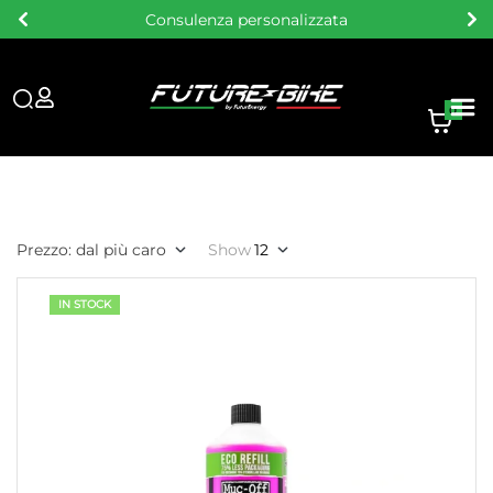
Consulenza personalizzata
0
Prezzo: dal più caro
Show
12
IN STOCK