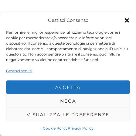
© 2026 – Futurebike | Tutti i dati sono riservati
Gestisci Consenso
FuturEnergy Rinnovabile S.r.l.
Sede Legale: Via Argine Polcevera, 16D Scala A
Per fornire le migliori esperienze, utilizziamo tecnologie come i
CAP 16161 Genova (GE)
cookie per memorizzare e/o accedere alle informazioni del
Capitale Sociale € 600.000,00 (i.v.)
dispositivo. Il consenso a queste tecnologie ci permetterà di
Registro Imprese di Genova
elaborare dati come il comportamento di navigazione o ID unici su
Codice Fiscale e Partita IVA – 10483110010
questo sito. Non acconsentire o ritirare il consenso può influire
R.E.A. Genova n. 459084
negativamente su alcune caratteristiche e funzioni.
Gestisci servizi
ACCETTA
NEGA
VISUALIZZA LE PREFERENZE
Shop
Account
Wishlist
Cookie Policy
Privacy Policy
Search