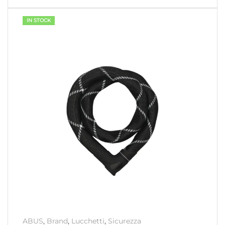
IN STOCK
ABUS
,
Brand
,
Lucchetti
,
Sicurezza