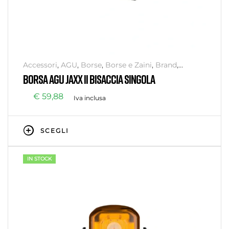
Accessori
,
AGU
,
Borse
,
Borse e Zaini
,
Brand
,
Cicloturismo
,
Outlet
BORSA AGU JAXX II BISACCIA SINGOLA
€
59,88
Iva inclusa
SCEGLI
IN STOCK