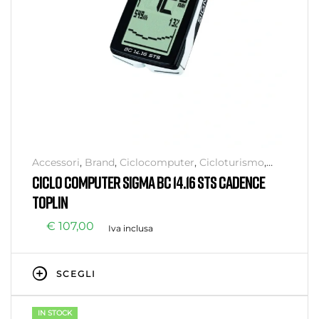
Accessori
,
Brand
,
Ciclocomputer
,
Cicloturismo
,
SIGMA
CICLO COMPUTER SIGMA BC 14.16 STS CADENCE
TOPLIN
€
107,00
Iva inclusa
SCEGLI
IN STOCK