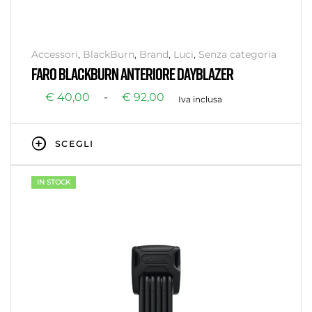
Accessori
,
BlackBurn
,
Brand
,
Luci
,
Senza categoria
FARO BLACKBURN ANTERIORE DAYBLAZER
€
40,00
-
€
92,00
Iva inclusa
SCEGLI
IN STOCK