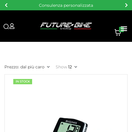
Consulenza personalizzata
0
Prezzo: dal più caro
Show
12
IN STOCK