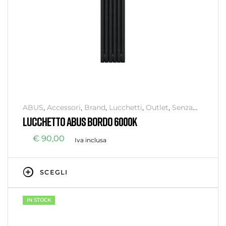
ABUS
,
Accessori
,
Brand
,
Lucchetti
,
Outlet
,
Senza
categoria
,
Sicurezza
LUCCHETTO ABUS BORDO 6000K
€
90,00
Iva inclusa
SCEGLI
IN STOCK