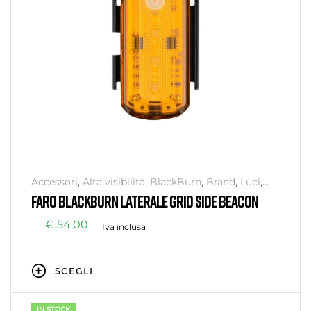
Accessori
,
Alta visibilità
,
BlackBurn
,
Brand
,
Luci
,
Senza categoria
,
Sicurezza
FARO BLACKBURN LATERALE GRID SIDE BEACON
€
54,00
Iva inclusa
SCEGLI
IN STOCK