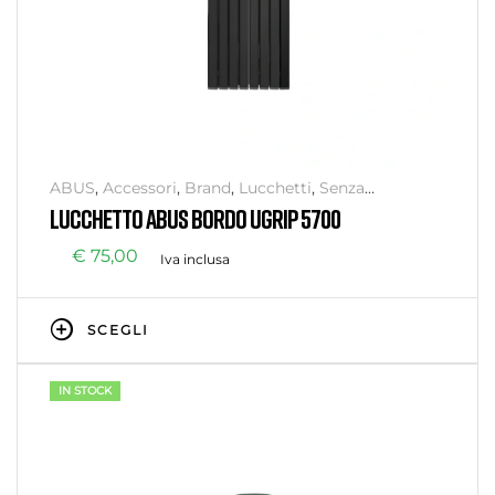
ABUS
,
Accessori
,
Brand
,
Lucchetti
,
Senza
categoria
,
Sicurezza
LUCCHETTO ABUS BORDO UGRIP 5700
€
75,00
Iva inclusa
SCEGLI
IN STOCK