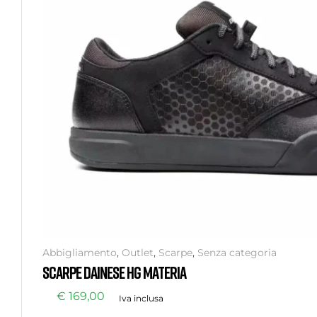
Abbigliamento
,
Outlet
,
Scarpe
,
Senza categoria
SCARPE DAINESE HG MATERIA
€
169,00
Iva inclusa