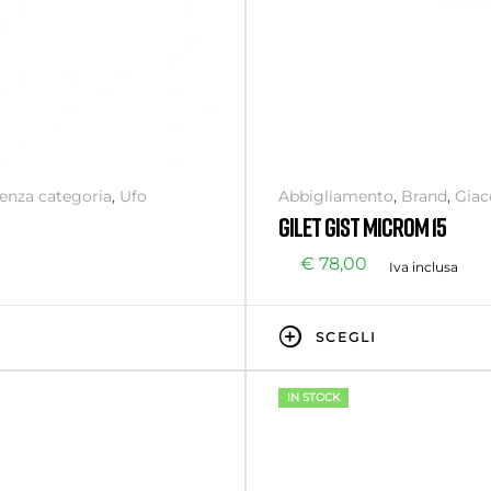
enza categoria
,
Ufo
Abbigliamento
,
Brand
,
Giac
GILET GIST MICROM 15
€
78,00
Iva inclusa
SCEGLI
IN STOCK