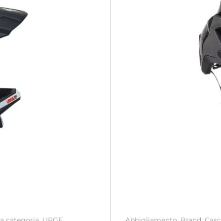
a categoria
,
URGE
Abbigliamento
,
Brand
,
Casc