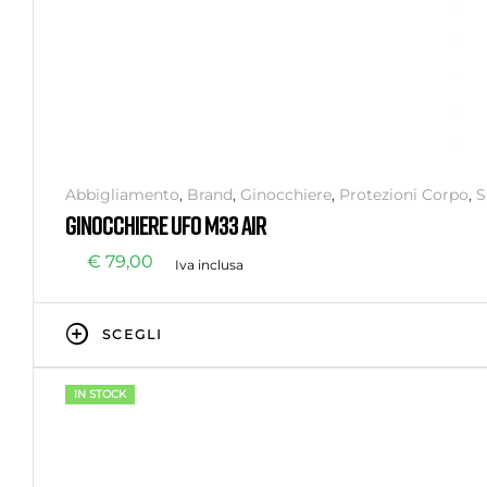
Abbigliamento
,
Brand
,
Ginocchiere
,
Protezioni Corpo
,
S
GINOCCHIERE UFO M33 AIR
€
79,00
Iva inclusa
SCEGLI
IN STOCK