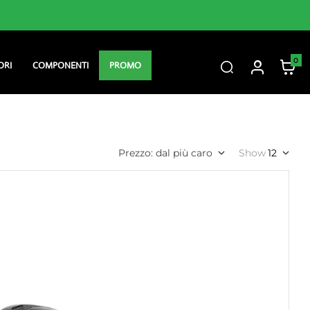
Consegna gratuita sopra i 60 €
0
ORI
COMPONENTI
PROMO
Prezzo: dal più caro
Show
12