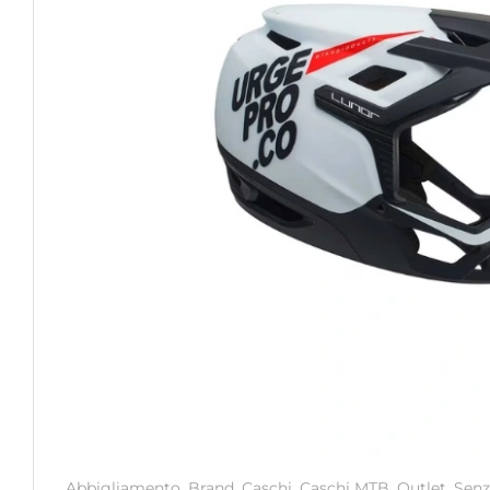
Abbigliamento
,
Brand
,
Caschi
,
Caschi MTB
,
Outlet
,
Senz