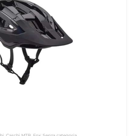
hi
,
Caschi MTB
,
Fox
,
Senza categoria