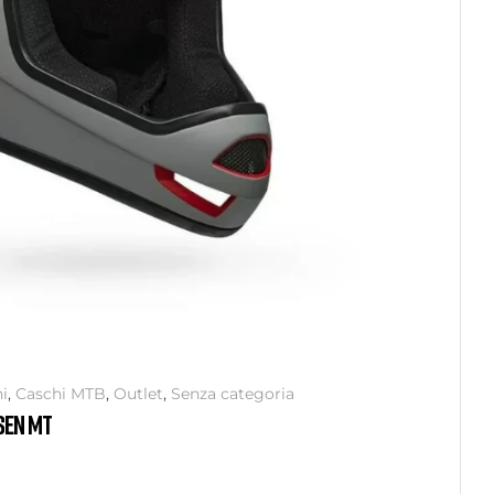
i
,
Caschi MTB
,
Outlet
,
Senza categoria
SEN MT