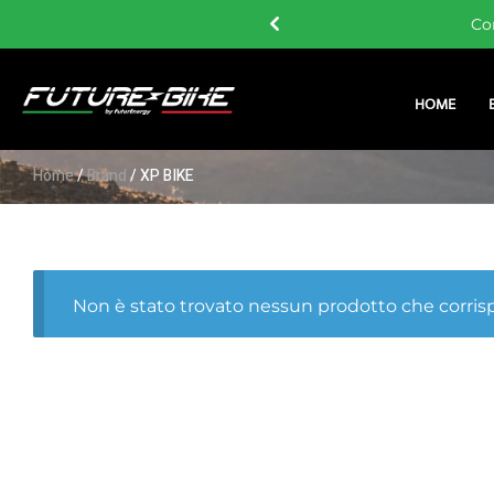
 i 60 €
Co
HOME
Home
/
Brand
/ XP BIKE
Non è stato trovato nessun prodotto che corrisp