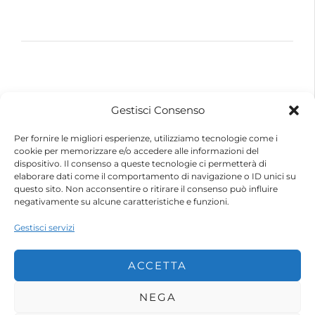
© 2026 – Futurebike | Tutti i dati sono riservati
Gestisci Consenso
FuturEnergy Rinnovabile S.r.l.
Sede Legale: Via Argine Polcevera, 16D Scala A
Per fornire le migliori esperienze, utilizziamo tecnologie come i
CAP 16161 Genova (GE)
cookie per memorizzare e/o accedere alle informazioni del
Capitale Sociale € 600.000,00 (i.v.)
dispositivo. Il consenso a queste tecnologie ci permetterà di
Registro Imprese di Genova
elaborare dati come il comportamento di navigazione o ID unici su
Codice Fiscale e Partita IVA – 10483110010
questo sito. Non acconsentire o ritirare il consenso può influire
R.E.A. Genova n. 459084
negativamente su alcune caratteristiche e funzioni.
Gestisci servizi
ACCETTA
NEGA