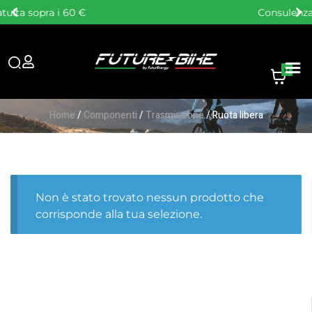
Consulenza personalizzata
0
Home
/
Componenti
/
Trasmissione
/ Ruota libera
Non è stato trovato nessun prodotto che
corrisponde alla tua selezione.