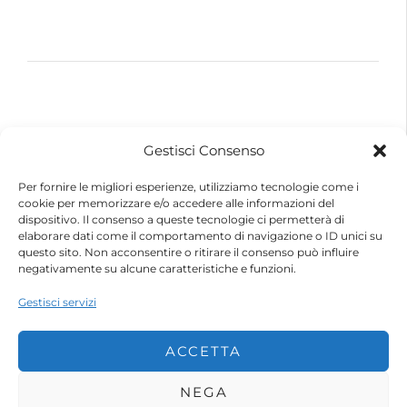
© 2026 – Futurebike | Tutti i dati sono riservati
Gestisci Consenso
FuturEnergy Rinnovabile S.r.l.
Sede Legale: Via Argine Polcevera, 16D Scala A
Per fornire le migliori esperienze, utilizziamo tecnologie come i
CAP 16161 Genova (GE)
cookie per memorizzare e/o accedere alle informazioni del
Capitale Sociale € 600.000,00 (i.v.)
dispositivo. Il consenso a queste tecnologie ci permetterà di
Registro Imprese di Genova
elaborare dati come il comportamento di navigazione o ID unici su
Codice Fiscale e Partita IVA – 10483110010
questo sito. Non acconsentire o ritirare il consenso può influire
R.E.A. Genova n. 459084
negativamente su alcune caratteristiche e funzioni.
Gestisci servizi
ACCETTA
NEGA