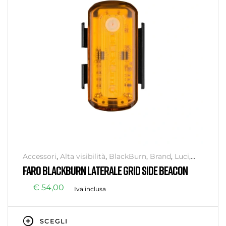
Accessori
,
Alta visibilità
,
BlackBurn
,
Brand
,
Luci
,
Senza categoria
,
Sicurezza
FARO BLACKBURN LATERALE GRID SIDE BEACON
€
54,00
Iva inclusa
SCEGLI