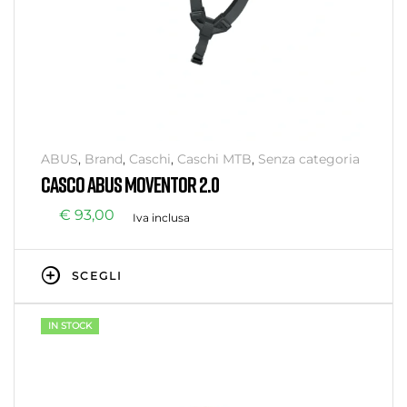
ABUS
,
Brand
,
Caschi
,
Caschi MTB
,
Senza categoria
CASCO ABUS MOVENTOR 2.0
€
93,00
Iva inclusa
SCEGLI
IN STOCK