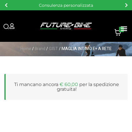
Consulenza personalizzata
0
Home
/
Brand
/
GIST
/ MAGLIA INTIMO E+ A RETE
Ti mancano ancora
€
60,00
per la
spedizione
gratuita
!