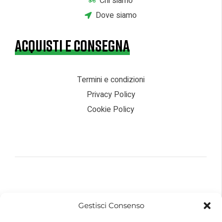
Chi siamo
Dove siamo
ACQUISTI E CONSEGNA
Termini e condizioni
Privacy Policy
Cookie Policy
© 2026 – Futurebike | Tutti i dati sono riservati
Gestisci Consenso
FuturEnergy Rinnovabile S.r.l.
Sede Legale: Via Argine Polcevera, 16D Scala A