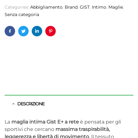
Categories:
Abbigliamento
,
Brand
,
GIST
,
Intimo
,
Maglie
,
Senza categoria
Facebook
Twitter
Linkedin
Pinterest
DESCRIZIONE
La
maglia intima Gist E+ a rete
è pensata per gli
sportivi che cercano
massima traspirabilità,
leggerezza e libertà di movimento
. Il tessuto