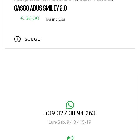
Bambino
,
Senza categoria
CASCO ABUS SMILEY 2.0
€
36,00
Iva inclusa
SCEGLI
+39 327 30 94 263
Lun-Sab, 9-13 / 15-19