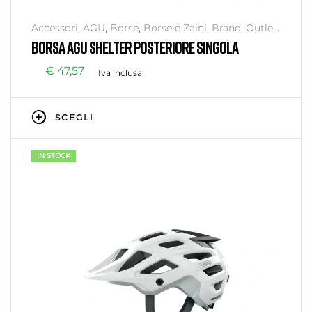
Accessori
,
AGU
,
Borse
,
Borse e Zaini
,
Brand
,
Outlet
,
Senza categoria
BORSA AGU SHELTER POSTERIORE SINGOLA
€
47,57
Iva inclusa
SCEGLI
IN STOCK