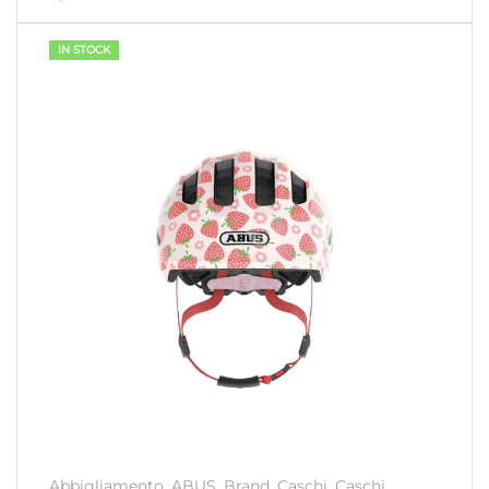
IN STOCK
Abbigliamento
,
ABUS
,
Brand
,
Caschi
,
Caschi