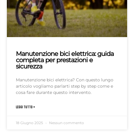
Manutenzione bici elettrica: guida
completa per prestazioni e
sicurezza
Manutenzione bici elettrica? Con questo lungo
articolo vogliamo parlarti step by step come e
cosa fare durante questo intervento.
LEGGI TUTTO »
18 Giugno 2025
Nessun commento