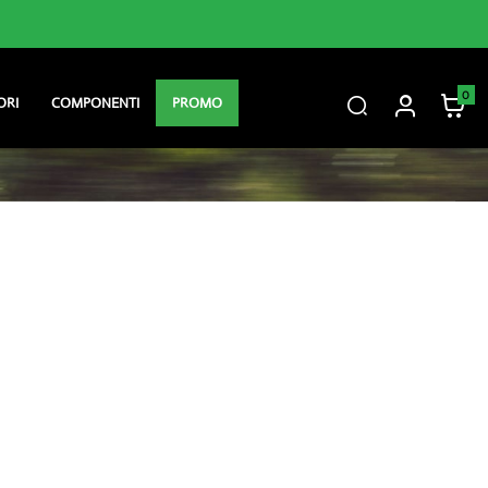
Consegna gratuita sopra i 60 €
0
ORI
COMPONENTI
PROMO