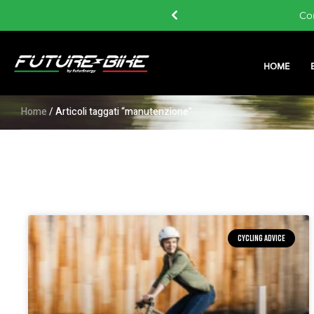
 i 60 €
Co
HOME
Home
/ Articoli taggati “manutenzione”
CYCLING ADVICE