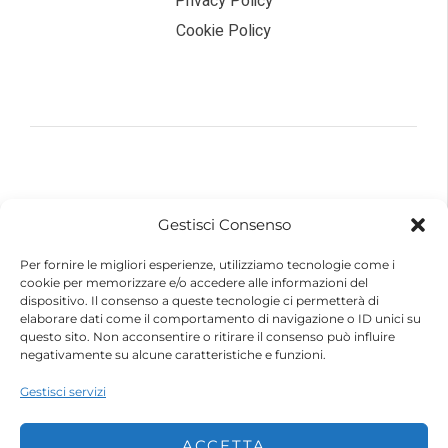
Privacy Policy
Cookie Policy
© 2026 – Futurebike | Tutti i dati sono riservati
Gestisci Consenso
FuturEnergy Rinnovabile S.r.l.
Sede Legale: Via Argine Polcevera, 16D Scala A
Per fornire le migliori esperienze, utilizziamo tecnologie come i
CAP 16161 Genova (GE)
cookie per memorizzare e/o accedere alle informazioni del
Capitale Sociale € 600.000,00 (i.v.)
dispositivo. Il consenso a queste tecnologie ci permetterà di
Registro Imprese di Genova
elaborare dati come il comportamento di navigazione o ID unici su
Codice Fiscale e Partita IVA – 10483110010
questo sito. Non acconsentire o ritirare il consenso può influire
R.E.A. Genova n. 459084
negativamente su alcune caratteristiche e funzioni.
Gestisci servizi
ACCETTA