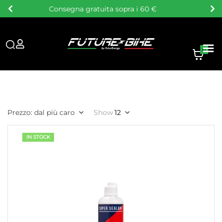
Consulenza personalizzata
0
Prezzo: dal più caro
Show
12
IN STOCK