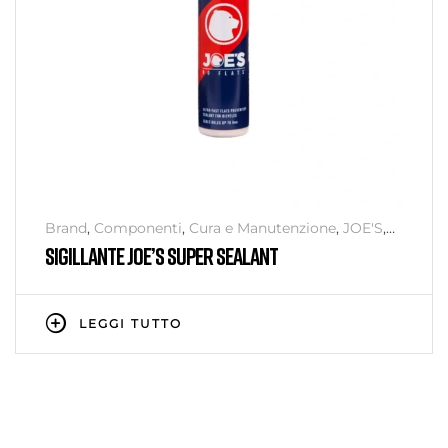
Brand
,
Componenti
,
Cura e Manutenzione
,
JOE'S
,
Officina
,
Senza categoria
SIGILLANTE JOE’S SUPER SEALANT
LEGGI TUTTO