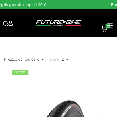
Consulenza personalizzata
0
Prezzo: dal più caro
Show
12
IN STOCK