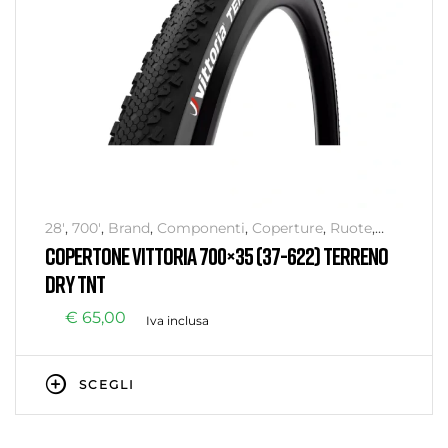
28'
,
700'
,
Brand
,
Componenti
,
Coperture
,
Ruote
,
Senza categoria
,
VITTORIA
COPERTONE VITTORIA 700×35 (37-622) TERRENO
DRY TNT
€
65,00
Iva inclusa
SCEGLI