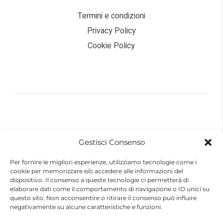
Termini e condizioni
Privacy Policy
Cookie Policy
© 2026 – Futurebike | Tutti i dati sono riservati
Gestisci Consenso
FuturEnergy Rinnovabile S.r.l.
Sede Legale: Via Argine Polcevera, 16D Scala A
Per fornire le migliori esperienze, utilizziamo tecnologie come i
CAP 16161 Genova (GE)
cookie per memorizzare e/o accedere alle informazioni del
Capitale Sociale € 600.000,00 (i.v.)
dispositivo. Il consenso a queste tecnologie ci permetterà di
Registro Imprese di Genova
elaborare dati come il comportamento di navigazione o ID unici su
Codice Fiscale e Partita IVA – 10483110010
questo sito. Non acconsentire o ritirare il consenso può influire
R.E.A. Genova n. 459084
negativamente su alcune caratteristiche e funzioni.