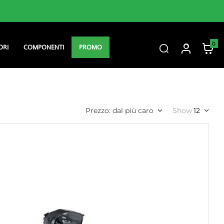
Consulenza personalizzata
0
ORI
COMPONENTI
PROMO
Prezzo: dal più caro
Show
12