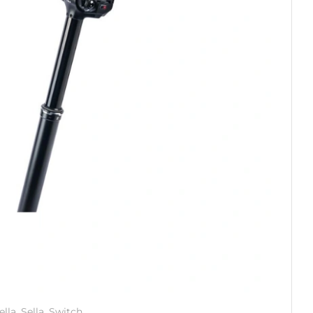
ella
,
Sella
,
Switch