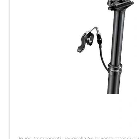
Brand
,
Componenti
,
Reggisella
,
Sella
,
Senza categoria
,