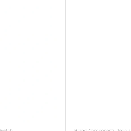
Switch
Brand
,
Componenti
,
Reggis