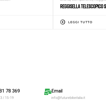
REGGISELLA TELESCOPICO 
LEGGI TUTTO
 81 78 369
Email
3 / 15-19
info@futurebikeitalia.it