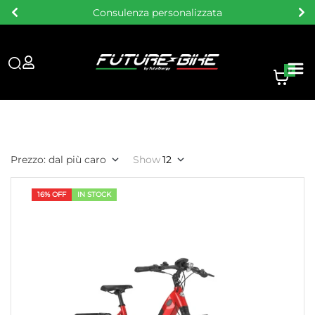
Consulenza personalizzata
0
Prezzo: dal più caro
Show
12
16% OFF
IN STOCK