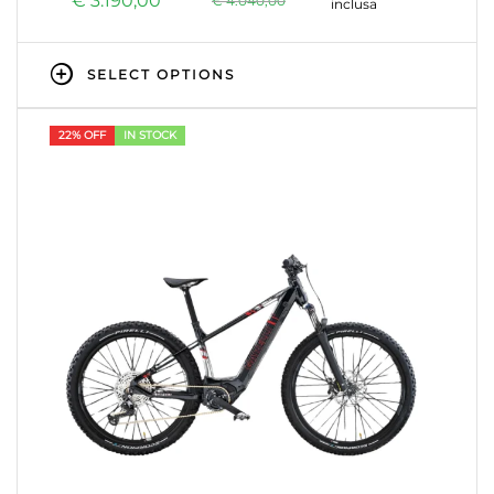
€
3.190,00
€
4.040,00
inclusa
SELECT OPTIONS
22% OFF
IN STOCK