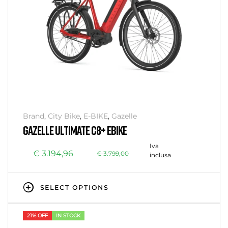
Brand
,
City Bike
,
E-BIKE
,
Gazelle
GAZELLE ULTIMATE C8+ EBIKE
Iva
€
3.194,96
€
3.799,00
inclusa
SELECT OPTIONS
21% OFF
IN STOCK