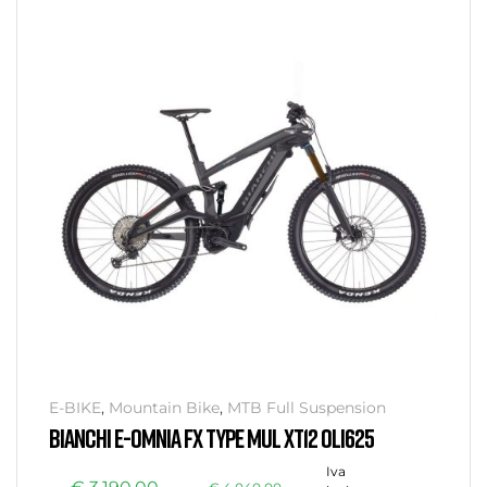
E-BIKE
,
Mountain Bike
,
MTB Full Suspension
BIANCHI E-OMNIA FX TYPE MUL XT12 OLI625
Iva