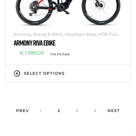
Armony
,
Brand
,
E-BIKE
,
Mountain Bike
,
MTB Full
Suspension
ARMONY RIVA EBIKE
€
1.999,00
Iva inclusa
SELECT OPTIONS
PREV
1
2
3
4
NEXT