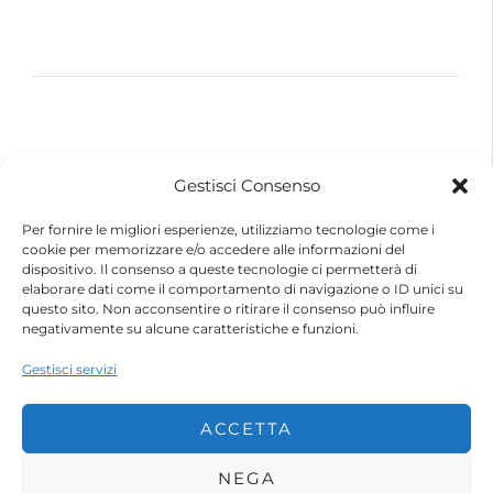
© 2026 – Futurebike | Tutti i dati sono riservati
Gestisci Consenso
FuturEnergy Rinnovabile S.r.l.
Sede Legale: Via Argine Polcevera, 16D Scala A
Per fornire le migliori esperienze, utilizziamo tecnologie come i
CAP 16161 Genova (GE)
cookie per memorizzare e/o accedere alle informazioni del
Capitale Sociale € 600.000,00 (i.v.)
dispositivo. Il consenso a queste tecnologie ci permetterà di
Registro Imprese di Genova
elaborare dati come il comportamento di navigazione o ID unici su
Codice Fiscale e Partita IVA – 10483110010
questo sito. Non acconsentire o ritirare il consenso può influire
R.E.A. Genova n. 459084
negativamente su alcune caratteristiche e funzioni.
Gestisci servizi
ACCETTA
NEGA