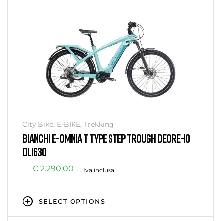
City Bike
,
E-BIKE
,
Trekking
BIANCHI E-OMNIA T TYPE STEP TROUGH DEORE-10
OLI630
€
2.290,00
Iva inclusa
SELECT OPTIONS