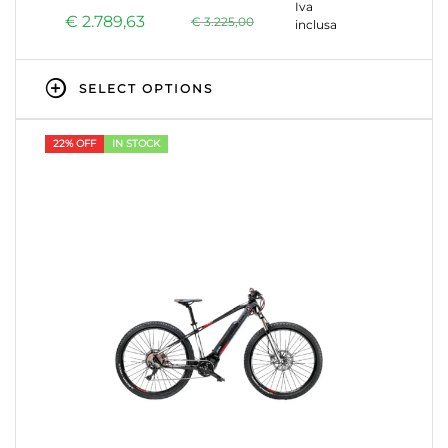
Iva
€
2.789,63
€
3.225,00
inclusa
SELECT OPTIONS
22% OFF
IN STOCK