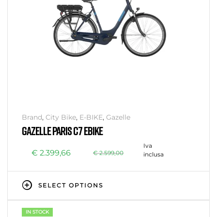
Brand
,
City Bike
,
E-BIKE
,
Gazelle
GAZELLE PARIS C7 EBIKE
Iva
€
2.399,66
€
2.599,00
inclusa
SELECT OPTIONS
IN STOCK