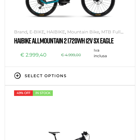
Brand
,
E-BIKE
,
HAIBIKE
,
Mountain Bike
,
MTB Full
Suspension
HAIBIKE ALLMOUNTAIN 2 I720WH 12V SX EAGLE
Iva
€
2.999,40
€
4.999,00
inclusa
SELECT OPTIONS
49% OFF
IN STOCK