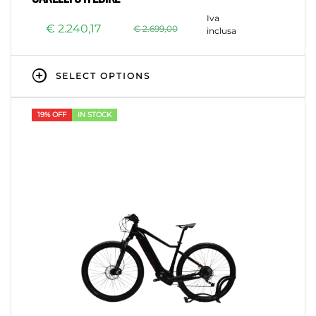
Iva
€
2.240,17
€
2.699,00
inclusa
SELECT OPTIONS
19% OFF
IN STOCK