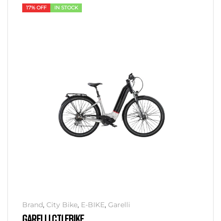
17% OFF
IN STOCK
Brand
,
City Bike
,
E-BIKE
,
Garelli
GARELLI CT1 EBIKE