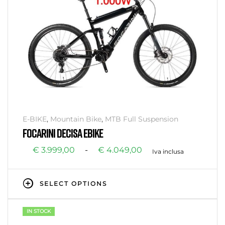
E-BIKE
,
Mountain Bike
,
MTB Full Suspension
FOCARINI DECISA EBIKE
€
3.999,00
-
€
4.049,00
Iva inclusa
SELECT OPTIONS
IN STOCK