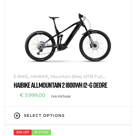
E-BIKE
,
HAIBIKE
,
Mountain Bike
,
MTB Full
Suspension
HAIBIKE ALLMOUNTAIN 2 I800WH 12-G DEORE
€
3.999,00
Iva inclusa
SELECT OPTIONS
33% OFF
IN STOCK