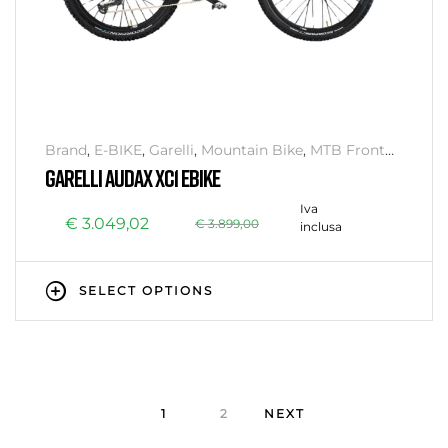
Brand
,
E-BIKE
,
Garelli
,
Mountain Bike
,
MTB Front
Suspension
GARELLI AUDAX XC1 EBIKE
Iva
€
3.049,02
€
3.899,00
inclusa
SELECT OPTIONS
1
2
NEXT