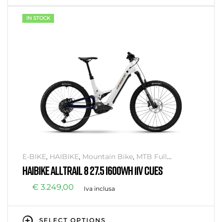
IN STOCK
E-BIKE
,
HAIBIKE
,
Mountain Bike
,
MTB Full
Suspension
HAIBIKE ALLTRAIL 8 27.5 I600WH 11V CUES
€
3.249,00
Iva inclusa
SELECT OPTIONS