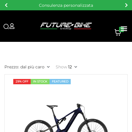
Consulenza personalizzata
0
Prezzo: dal più caro
Show
12
29% OFF
IN STOCK
FEATURED