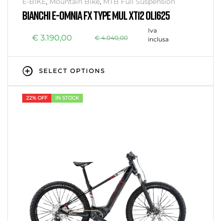
E-BIKE
,
Mountain Bike
,
MTB Full Suspension
BIANCHI E-OMNIA FX TYPE MUL XT12 OLI625
Iva
€
3.190,00
€
4.040,00
inclusa
SELECT OPTIONS
22% OFF
IN STOCK