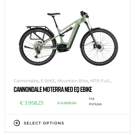
Cannondale
,
E-BIKE
,
Mountain Bike
,
MTB Full
Suspension
CANNONDALE MOTERRA NEO EQ EBIKE
Iva
€
3.958,23
€
5.899,00
inclusa
SELECT OPTIONS