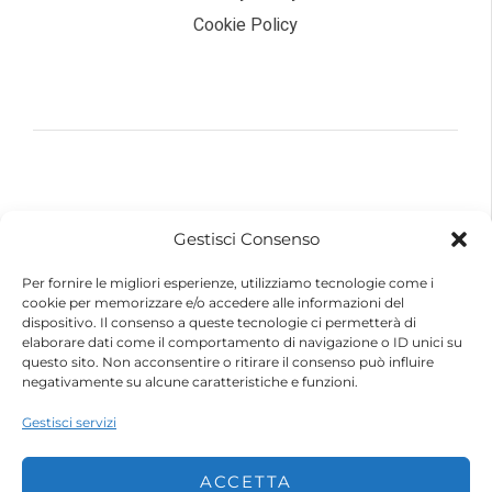
Cookie Policy
© 2026 – Futurebike | Tutti i dati sono riservati
Gestisci Consenso
FuturEnergy Rinnovabile S.r.l.
Sede Legale: Via Argine Polcevera, 16D Scala A
Per fornire le migliori esperienze, utilizziamo tecnologie come i
CAP 16161 Genova (GE)
cookie per memorizzare e/o accedere alle informazioni del
Capitale Sociale € 600.000,00 (i.v.)
dispositivo. Il consenso a queste tecnologie ci permetterà di
Registro Imprese di Genova
elaborare dati come il comportamento di navigazione o ID unici su
Codice Fiscale e Partita IVA – 10483110010
questo sito. Non acconsentire o ritirare il consenso può influire
R.E.A. Genova n. 459084
negativamente su alcune caratteristiche e funzioni.
Gestisci servizi
ACCETTA