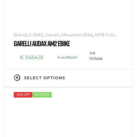
Brand
,
E-BIKE
,
Garelli
,
Mountain Bike
,
MTB Full
Suspension
GARELLI AUDAX AM2 EBIKE
Iva
€
3.654,15
€
4.299,00
inclusa
SELECT OPTIONS
42% OFF
IN STOCK