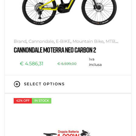
Brand
,
Cannondale
,
E-BIKE
,
Mountain Bike
,
MTB
Full Suspension
CANNONDALE MOTERRA NEO CARBON 2
Iva
€
4.586,31
€
6.599,00
inclusa
SELECT OPTIONS
42% OFF
IN STOCK