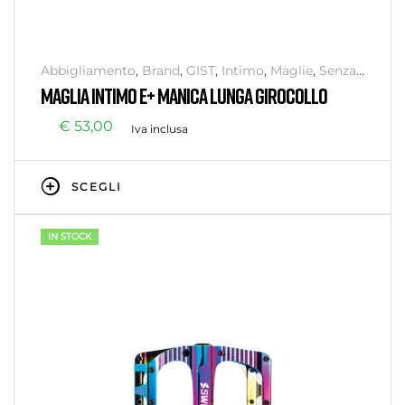
Abbigliamento
,
Brand
,
GIST
,
Intimo
,
Maglie
,
Senza
categoria
MAGLIA INTIMO E+ MANICA LUNGA GIROCOLLO
€
53,00
Iva inclusa
SCEGLI
IN STOCK