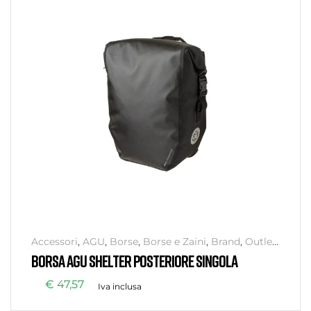
Accessori
,
AGU
,
Borse
,
Borse e Zaini
,
Brand
,
Outlet
,
Senza categoria
BORSA AGU SHELTER POSTERIORE SINGOLA
€
47,57
Iva inclusa