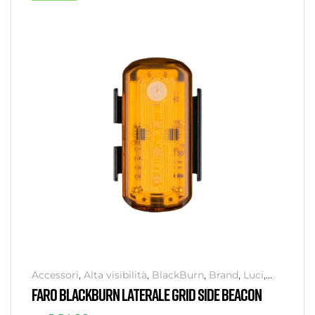
Accessori
,
Alta visibilità
,
BlackBurn
,
Brand
,
Luci
,
Senza categoria
,
Sicurezza
FARO BLACKBURN LATERALE GRID SIDE BEACON