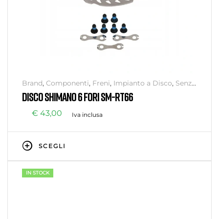
Brand
,
Componenti
,
Freni
,
Impianto a Disco
,
Senza
categoria
,
SHIMANO
DISCO SHIMANO 6 FORI SM-RT66
€
43,00
Iva inclusa
SCEGLI
IN STOCK