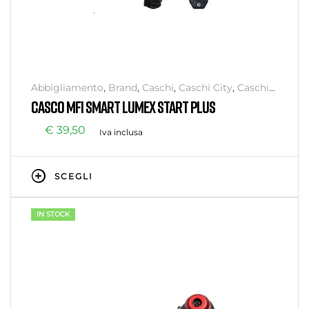
Abbigliamento
,
Brand
,
Caschi
,
Caschi City
,
Caschi
MTB
,
MFI
,
Outlet
,
Senza categoria
CASCO MFI SMART LUMEX START PLUS
€
39,50
Iva inclusa
SCEGLI
IN STOCK