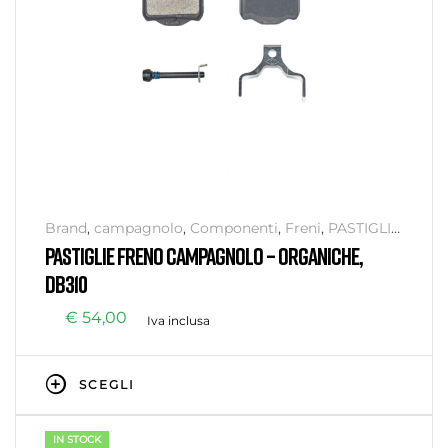
Brand
,
campagnolo
,
Componenti
,
Freni
,
PASTIGLIE
,
Senza categoria
PASTIGLIE FRENO CAMPAGNOLO – ORGANICHE,
DB310
€
54,00
Iva inclusa
SCEGLI
IN STOCK