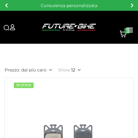
Consulenza personalizzata
0
Prezzo: dal più caro
Show
12
IN STOCK