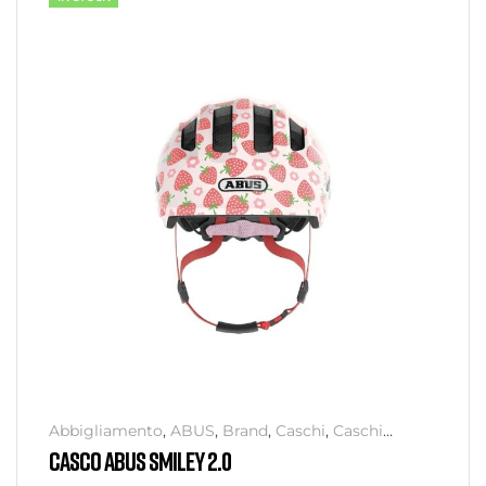
Abbigliamento
,
ABUS
,
Brand
,
Caschi
,
Caschi
Bambino
,
Senza categoria
CASCO ABUS SMILEY 2.0