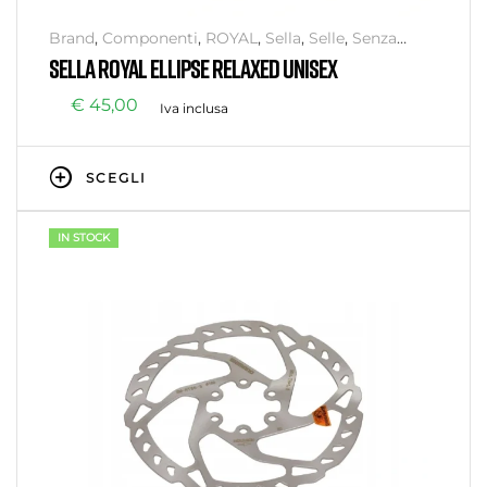
Brand
,
Componenti
,
ROYAL
,
Sella
,
Selle
,
Senza
categoria
SELLA ROYAL ELLIPSE RELAXED UNISEX
€
45,00
Iva inclusa
SCEGLI
IN STOCK