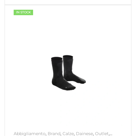
IN STOCK
Abbigliamento
,
Brand
,
Calze
,
Dainese
,
Outlet
,