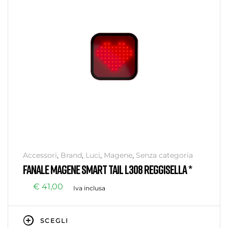
Accessori
,
Brand
,
Luci
,
Magene
,
Senza categoria
FANALE MAGENE SMART TAIL L308 REGGISELLA *
€
41,00
Iva inclusa
SCEGLI