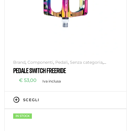
Brand
,
Componenti
,
Pedali
,
Senza categoria
,
Switch
,
Trasmissione
PEDALE SWITCH FREERIDE
€
53,00
Iva inclusa
SCEGLI
IN STOCK