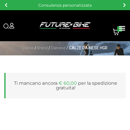
Consegna gratuita sopra i 60 €
0
Home
/
Brand
/
Dainese
/ CALZE DAINESE HGR
Ti mancano ancora
€
60,00
per la
spedizione
gratuita
!