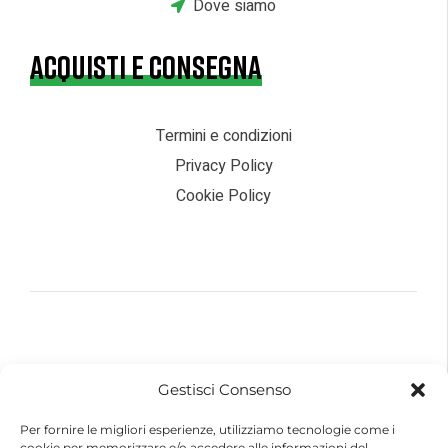
Dove siamo
ACQUISTI E CONSEGNA
Termini e condizioni
Privacy Policy
Cookie Policy
© 2026 – Futurebike | Tutti i dati sono riservati
Gestisci Consenso
FuturEnergy Rinnovabile S.r.l.
Sede Legale: Via Argine Polcevera, 16D Scala A
Per fornire le migliori esperienze, utilizziamo tecnologie come i
CAP 16161 Genova (GE)
cookie per memorizzare e/o accedere alle informazioni del