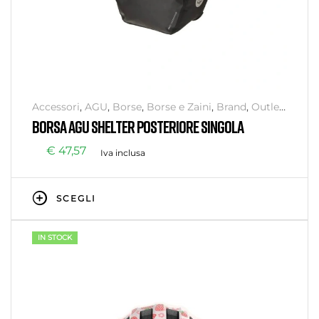
Accessori
,
AGU
,
Borse
,
Borse e Zaini
,
Brand
,
Outlet
,
Senza categoria
BORSA AGU SHELTER POSTERIORE SINGOLA
€
47,57
Iva inclusa
SCEGLI
IN STOCK