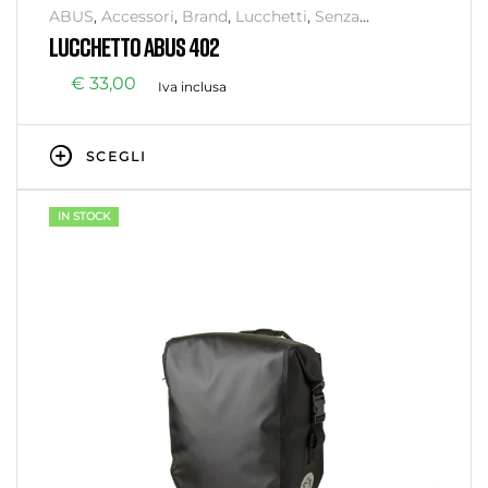
ABUS
,
Accessori
,
Brand
,
Lucchetti
,
Senza
categoria
,
Sicurezza
LUCCHETTO ABUS 402
€
33,00
Iva inclusa
SCEGLI
IN STOCK