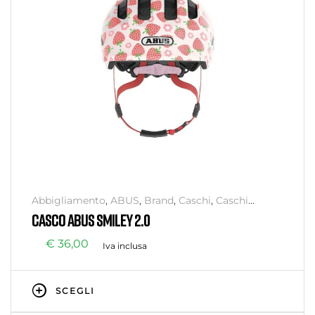
Abbigliamento
,
ABUS
,
Brand
,
Caschi
,
Caschi
Bambino
,
Senza categoria
CASCO ABUS SMILEY 2.0
€
36,00
Iva inclusa
SCEGLI