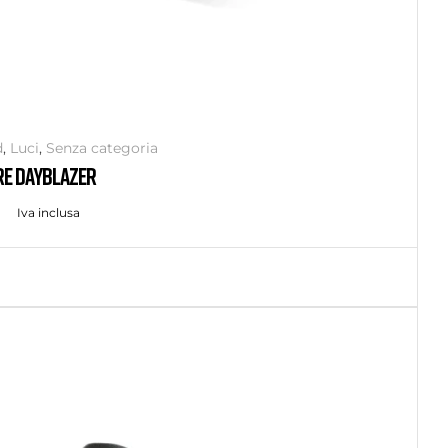
d
,
Luci
,
Senza categoria
RE DAYBLAZER
Iva inclusa