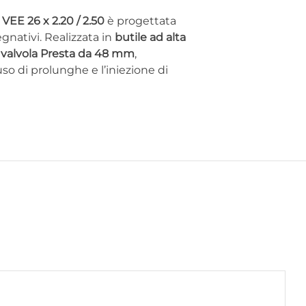
a
VEE 26 x 2.20 / 2.50
è progettata
egnativi. Realizzata in
butile ad alta
a
valvola Presta da 48 mm
,
so di prolunghe e l’iniezione di