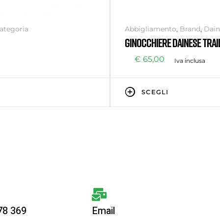
ategoria
Abbigliamento
,
Brand
,
Dain
categoria
GINOCCHIERE DAINESE TRAIL
€
65,00
Iva inclusa
SCEGLI
 78 369
Email