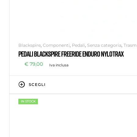
Blackspire
,
Componenti
,
Pedali
,
Senza categoria
,
Trasm
PEDALI BLACKSPIRE FREERIDE ENDURO NYLOTRAX
€
79,00
Iva inclusa
SCEGLI
IN STOCK