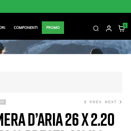
Consegna gratuita sopra i 60 €
0
ORI
COMPONENTI
PROMO
PREV
NEXT
CK
ERA D’ARIA 26 X 2.20