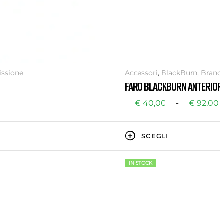
issione
Accessori
,
BlackBurn
,
Bran
FARO BLACKBURN ANTERIO
€
40,00
-
€
92,00
SCEGLI
IN STOCK