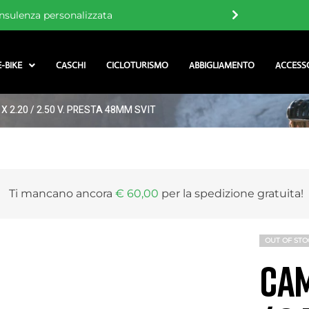
nsulenza personalizzata
E-BIKE
CASCHI
CICLOTURISMO
ABBIGLIAMENTO
ACCESS
X 2.20 / 2.50 V. PRESTA 48MM SVIT
Ti mancano ancora
€
60,00
per la
spedizione gratuita
!
OUT OF STO
CAM