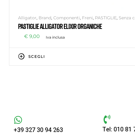
Alligator
,
Brand
,
Componenti
,
Freni
,
PASTIGLIE
,
Senza c
PASTIGLIE ALLIGATOR ELIXIR ORGANICHE
€
9,00
Iva inclusa
SCEGLI
Tel: 010 81
+39 327 30 94 263