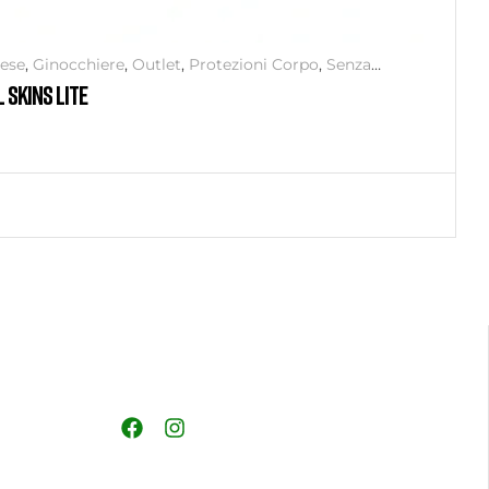
ese
,
Ginocchiere
,
Outlet
,
Protezioni Corpo
,
Senza
 SKINS LITE