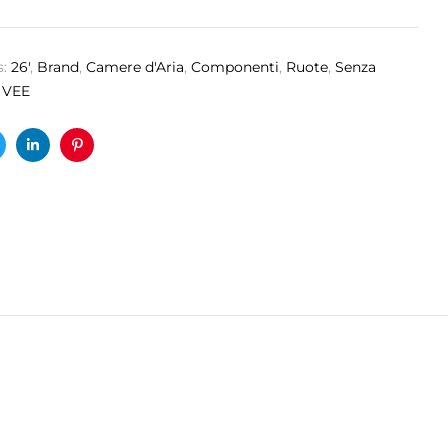
s:
26'
,
Brand
,
Camere d'Aria
,
Componenti
,
Ruote
,
Senza
,
VEE
ok
witter
Linkedin
Pinterest