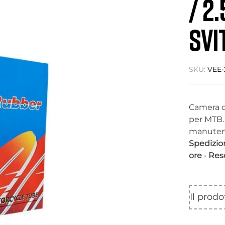
/ 2
SVI
SKU:
VEE-
Camera d
per MTB.
manutenz
Spedizio
ore
•
Res
Il prod