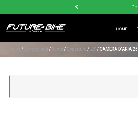
 i 60 €
Co
HOME
Home
/
Componenti
/
Ruote
/
Coperture
/
26'
/ CAMERA D’ARIA 26 