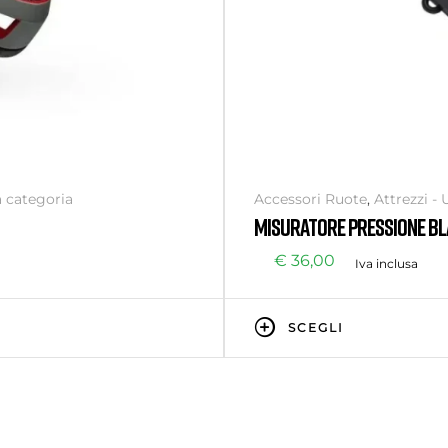
 categoria
Accessori Ruote
,
Attrezzi - 
Cura e Manutenzione
,
Monop
MISURATORE PRESSIONE B
Senza categoria
€
36,00
Iva inclusa
SCEGLI