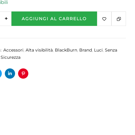
bili
+
AGGIUNGI AL CARRELLO
s:
Accessori
,
Alta visibilità
,
BlackBurn
,
Brand
,
Luci
,
Senza
,
Sicurezza
ok
witter
Linkedin
Pinterest