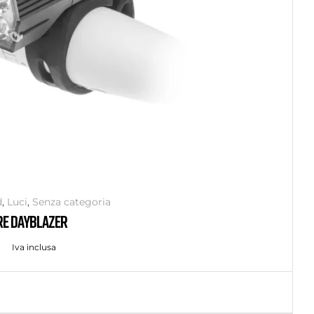
d
,
Luci
,
Senza categoria
RE DAYBLAZER
Iva inclusa