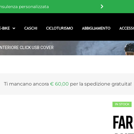
onsegna gratuita sopra i 60 €
E-BIKE
CASCHI
CICLOTURISMO
ABBIGLIAMENTO
ACCESS
NTERIORE CLICK USB COVER
Ti mancano ancora
€
60,00
per la
spedizione gratuita
!
IN STOCK
FAR