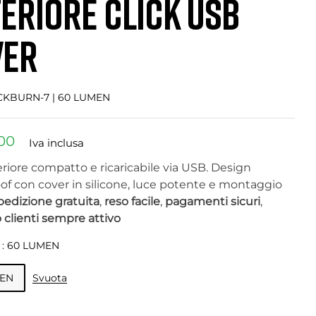
ERIORE CLICK USB
€
92,00
inclusa
Iva
inclusa
VER
KBURN-7 | 60 LUMEN
00
Iva inclusa
riore compatto e ricaricabile via USB. Design
of con cover in silicone, luce potente e montaggio
pedizione gratuita
,
reso facile
,
pagamenti sicuri
,
 clienti sempre attivo
: 60 LUMEN
Svuota
MEN