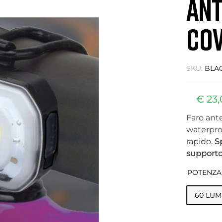
ANT
CO
SKU:
BLAC
€
23,
Faro ante
waterpro
rapido.
S
supporto
POTENZA
60 LU