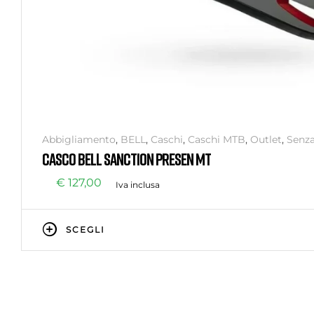
Abbigliamento
,
BELL
,
Caschi
,
Caschi MTB
,
Outlet
,
Senza
CASCO BELL SANCTION PRESEN MT
€
127,00
Iva inclusa
SCEGLI