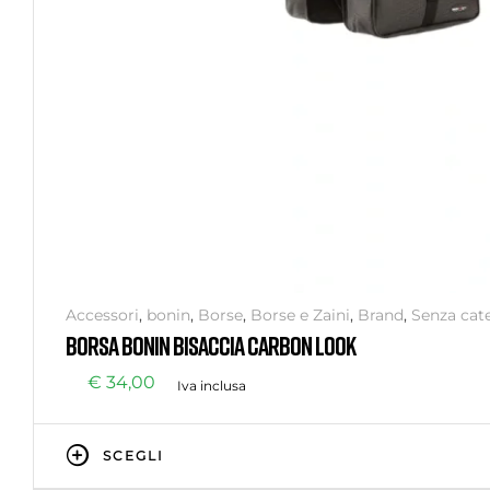
Accessori
,
bonin
,
Borse
,
Borse e Zaini
,
Brand
,
Senza cat
BORSA BONIN BISACCIA CARBON LOOK
€
34,00
Iva inclusa
SCEGLI