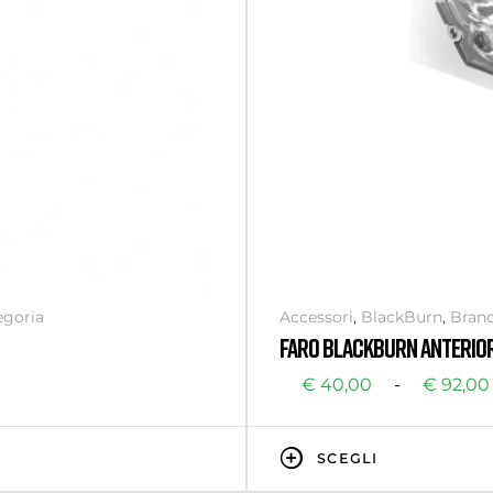
egoria
Accessori
,
BlackBurn
,
Bran
FARO BLACKBURN ANTERIO
€
40,00
-
€
92,00
SCEGLI