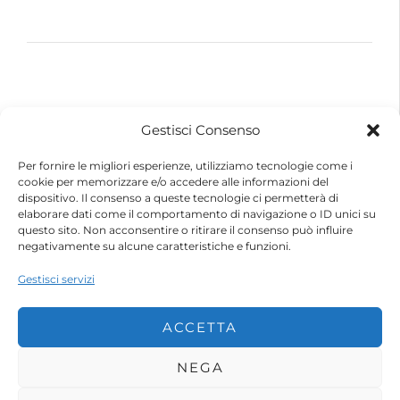
© 2026 – Futurebike | Tutti i dati sono riservati
Gestisci Consenso
FuturEnergy Rinnovabile S.r.l.
Sede Legale: Via Argine Polcevera, 16D Scala A
Per fornire le migliori esperienze, utilizziamo tecnologie come i
CAP 16161 Genova (GE)
cookie per memorizzare e/o accedere alle informazioni del
Capitale Sociale € 600.000,00 (i.v.)
dispositivo. Il consenso a queste tecnologie ci permetterà di
Registro Imprese di Genova
elaborare dati come il comportamento di navigazione o ID unici su
Codice Fiscale e Partita IVA – 10483110010
questo sito. Non acconsentire o ritirare il consenso può influire
R.E.A. Genova n. 459084
negativamente su alcune caratteristiche e funzioni.
Gestisci servizi
ACCETTA
NEGA