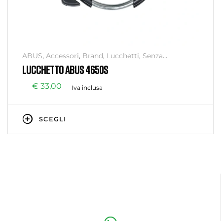
ABUS
,
Accessori
,
Brand
,
Lucchetti
,
Senza
categoria
,
Sicurezza
LUCCHETTO ABUS 4650S
€
33,00
Iva inclusa
SCEGLI