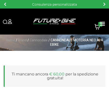
Consulenza personalizzata
0
Home
/
Brand
/
Cannondale
/ CANNONDALE MOTERRA NEO AI 4
EBIKE
Ti mancano ancora
€
60,00
per la
spedizione
gratuita
!