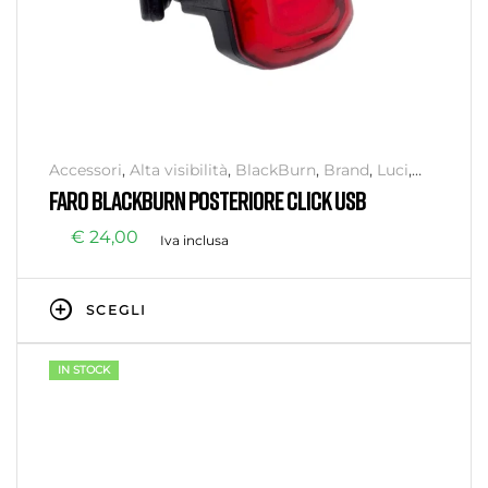
Accessori
,
Alta visibilità
,
BlackBurn
,
Brand
,
Luci
,
Senza categoria
,
Sicurezza
FARO BLACKBURN POSTERIORE CLICK USB
€
24,00
Iva inclusa
SCEGLI
IN STOCK