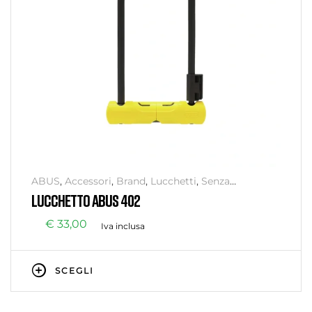
ABUS
,
Accessori
,
Brand
,
Lucchetti
,
Senza
categoria
,
Sicurezza
LUCCHETTO ABUS 402
€
33,00
Iva inclusa
SCEGLI