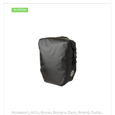
IN STOCK
Accessori
,
AGU
,
Borse
,
Borse e Zaini
,
Brand
,
Outlet
,