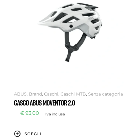
ABUS
,
Brand
,
Caschi
,
Caschi MTB
,
Senza categoria
CASCO ABUS MOVENTOR 2.0
€
93,00
Iva inclusa
SCEGLI