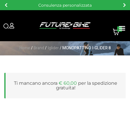
Consulenza personalizzata
0
Home
/
Brand
/
Iglider
/ MONOPATTINO I-GLIDER 8
Ti mancano ancora
€
60,00
per la
spedizione
gratuita
!