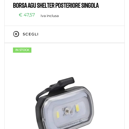
Senza categoria
BORSA AGU SHELTER POSTERIORE SINGOLA
€
47,57
Iva inclusa
SCEGLI
IN STOCK