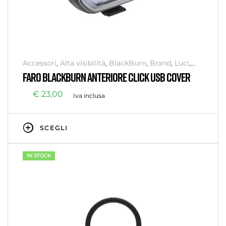
Accessori
,
Alta visibilità
,
BlackBurn
,
Brand
,
Luci
,
Senza categoria
,
Sicurezza
FARO BLACKBURN ANTERIORE CLICK USB COVER
€
23,00
Iva inclusa
SCEGLI
IN STOCK