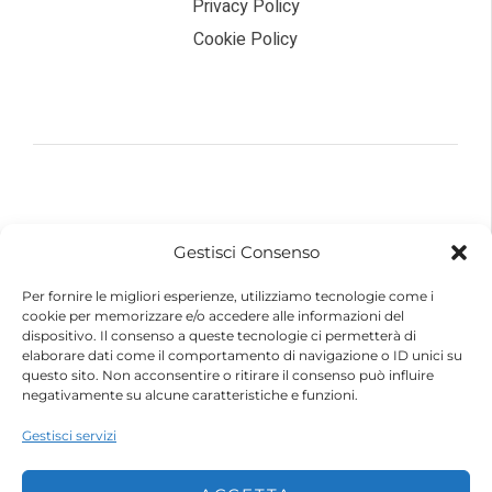
Privacy Policy
Cookie Policy
© 2026 – Futurebike | Tutti i dati sono riservati
Gestisci Consenso
FuturEnergy Rinnovabile S.r.l.
Sede Legale: Via Argine Polcevera, 16D Scala A
Per fornire le migliori esperienze, utilizziamo tecnologie come i
CAP 16161 Genova (GE)
cookie per memorizzare e/o accedere alle informazioni del
Capitale Sociale € 600.000,00 (i.v.)
dispositivo. Il consenso a queste tecnologie ci permetterà di
Registro Imprese di Genova
elaborare dati come il comportamento di navigazione o ID unici su
Codice Fiscale e Partita IVA – 10483110010
questo sito. Non acconsentire o ritirare il consenso può influire
R.E.A. Genova n. 459084
negativamente su alcune caratteristiche e funzioni.
Gestisci servizi