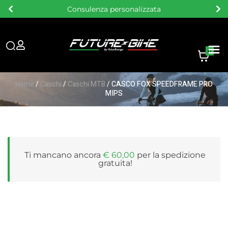
Consegna gratuita sopra i 60 €
0
Home
/
Caschi
/
Caschi MTB
/ CASCO FOX SPEEDFRAME PRO
MIPS
Ti mancano ancora
€
60,00
per la
spedizione
gratuita
!