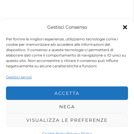
© 2026 – Futurebike | Tutti i dati sono riservati
Gestisci Consenso
FuturEnergy Rinnovabile S.r.l.
Sede Legale: Via Argine Polcevera, 16D Scala A
Per fornire le migliori esperienze, utilizziamo tecnologie come i
CAP 16161 Genova (GE)
cookie per memorizzare e/o accedere alle informazioni del
Capitale Sociale € 600.000,00 (i.v.)
dispositivo. Il consenso a queste tecnologie ci permetterà di
Registro Imprese di Genova
elaborare dati come il comportamento di navigazione o ID unici su
Codice Fiscale e Partita IVA – 10483110010
questo sito. Non acconsentire o ritirare il consenso può influire
R.E.A. Genova n. 459084
negativamente su alcune caratteristiche e funzioni.
Gestisci servizi
ACCETTA
NEGA
VISUALIZZA LE PREFERENZE
Shop
Account
Wishlist
Cookie Policy
Privacy Policy