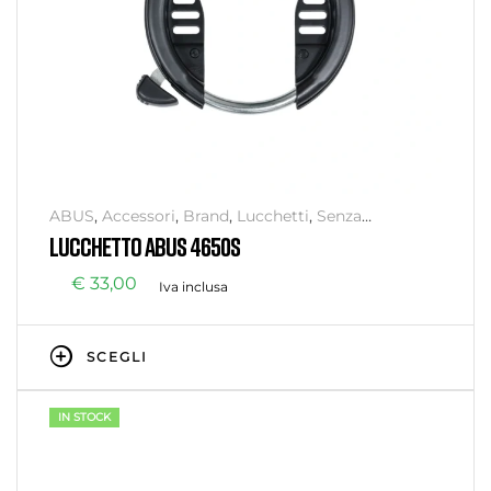
ABUS
,
Accessori
,
Brand
,
Lucchetti
,
Senza
categoria
,
Sicurezza
LUCCHETTO ABUS 4650S
€
33,00
Iva inclusa
SCEGLI
IN STOCK