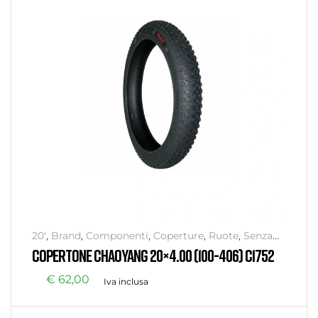
20'
,
Brand
,
Componenti
,
Coperture
,
Ruote
,
Senza
categoria
COPERTONE CHAOYANG 20×4.00 (100-406) C1752
€
62,00
Iva inclusa