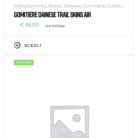
Abbigliamento
,
Brand
,
Dainese
,
Gomitiere
,
Outlet
,
Protezioni Corpo
,
Senza categoria
GOMITIERE DAINESE TRAIL SKINS AIR
€
66,00
Iva inclusa
SCEGLI
IN STOCK