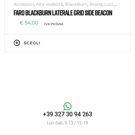
Accessori
,
Alta visibilità
,
BlackBurn
,
Brand
,
Luci
,
Senza categoria
,
Sicurezza
FARO BLACKBURN LATERALE GRID SIDE BEACON
€
54,00
Iva inclusa
SCEGLI
+39 327 30 94 263
Lun-Sab, 9-13 / 15-19