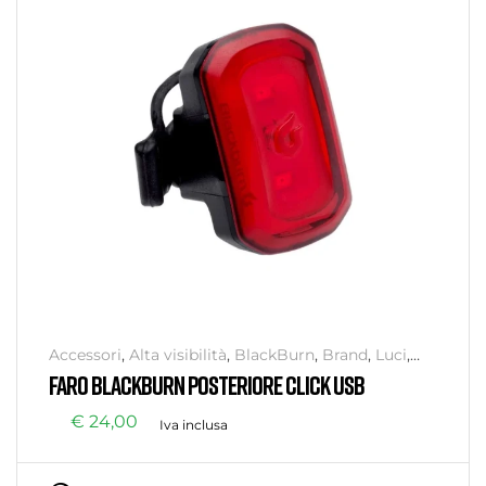
Accessori
,
Alta visibilità
,
BlackBurn
,
Brand
,
Luci
,
Senza categoria
,
Sicurezza
FARO BLACKBURN POSTERIORE CLICK USB
€
24,00
Iva inclusa