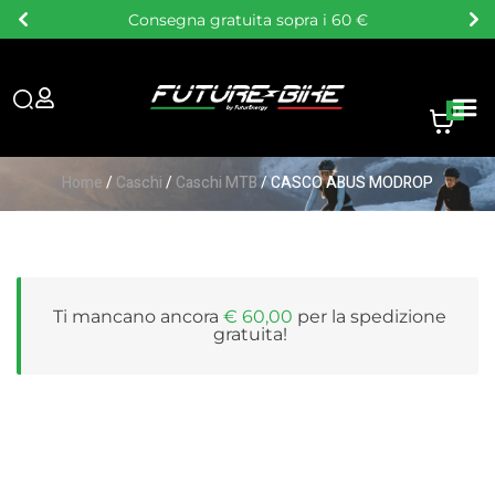
Consegna gratuita sopra i 60 €
0
Home
/
Caschi
/
Caschi MTB
/ CASCO ABUS MODROP
Ti mancano ancora
€
60,00
per la
spedizione
gratuita
!