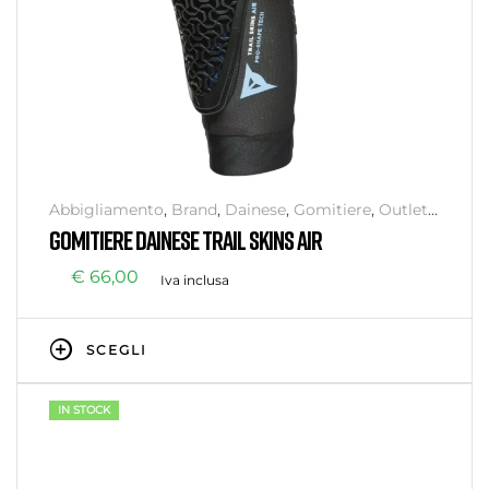
Abbigliamento
,
Brand
,
Dainese
,
Gomitiere
,
Outlet
,
Protezioni Corpo
,
Senza categoria
GOMITIERE DAINESE TRAIL SKINS AIR
€
66,00
Iva inclusa
SCEGLI
IN STOCK