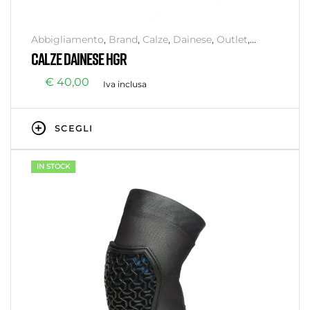
Abbigliamento
,
Brand
,
Calze
,
Dainese
,
Outlet
,
Senza categoria
CALZE DAINESE HGR
€
40,00
Iva inclusa
SCEGLI
IN STOCK