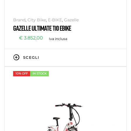
Brand
,
City Bike
,
E-BIKE
,
Gazelle
GAZELLE ULTIMATE T10 EBIKE
€
3.852,00
Iva inclusa
SCEGLI
10% OFF
IN STOCK