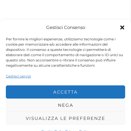
© 2026 – Futurebike | Tutti i dati sono riservati
Gestisci Consenso
FuturEnergy Rinnovabile S.r.l.
Sede Legale: Via Argine Polcevera, 16D Scala A
Per fornire le migliori esperienze, utilizziamo tecnologie come i
CAP 16161 Genova (GE)
cookie per memorizzare e/o accedere alle informazioni del
Capitale Sociale € 600.000,00 (i.v.)
dispositivo. Il consenso a queste tecnologie ci permetterà di
Registro Imprese di Genova
elaborare dati come il comportamento di navigazione o ID unici su
Codice Fiscale e Partita IVA – 10483110010
questo sito. Non acconsentire o ritirare il consenso può influire
R.E.A. Genova n. 459084
negativamente su alcune caratteristiche e funzioni.
Gestisci servizi
ACCETTA
NEGA
VISUALIZZA LE PREFERENZE
Shop
Account
Wishlist