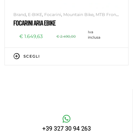
Brand
,
E-BIKE
,
Focarini
,
Mountain Bike
,
MTB Front
Suspension
FOCARINI ARIA EBIKE
Iva
€
1.649,63
€
2.490,00
inclusa
SCEGLI
+39 327 30 94 263