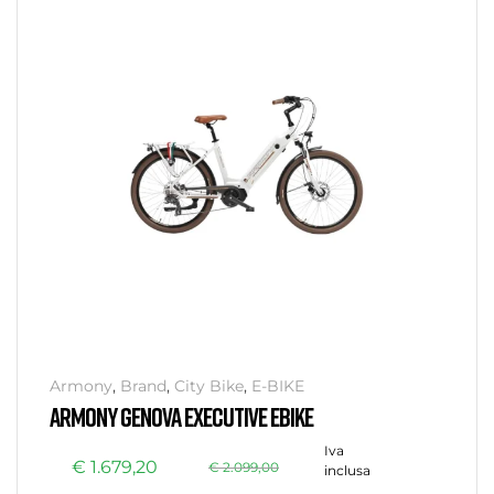
Armony
,
Brand
,
City Bike
,
E-BIKE
ARMONY GENOVA EXECUTIVE EBIKE
Iva
€
1.679,20
€
2.099,00
inclusa