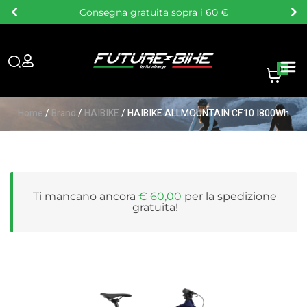
Consegna gratuita sopra i 60 €
0
Home
/
Brand
/
HAIBIKE
/ HAIBIKE ALLMOUNTAIN CF10 I800Wh
Ti mancano ancora
€
60,00
per la
spedizione
gratuita
!