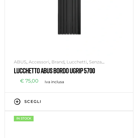
ABUS
,
Accessori
,
Brand
,
Lucchetti
,
Senza
categoria
,
Sicurezza
LUCCHETTO ABUS BORDO UGRIP 5700
€
75,00
Iva inclusa
SCEGLI
IN STOCK