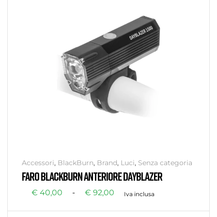
Accessori
,
BlackBurn
,
Brand
,
Luci
,
Senza categoria
FARO BLACKBURN ANTERIORE DAYBLAZER
€
40,00
-
€
92,00
Iva inclusa