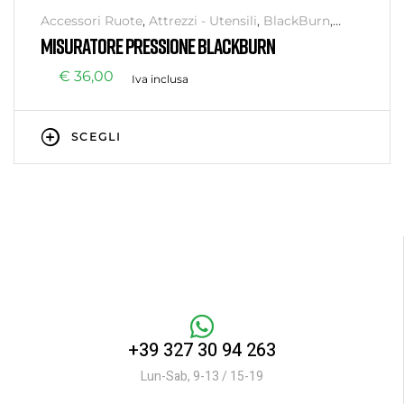
Accessori Ruote
,
Attrezzi - Utensili
,
BlackBurn
,
Brand
,
Componenti
,
Componenti
,
Cura e
MISURATORE PRESSIONE BLACKBURN
Manutenzione
,
Monopattini
,
Officina
,
Pompe
,
Ruote
,
Ruote - Accessori
,
Senza categoria
€
36,00
Iva inclusa
SCEGLI
+39 327 30 94 263
Lun-Sab, 9-13 / 15-19