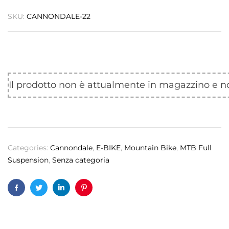
SKU:
CANNONDALE-22
Il prodotto non è attualmente in magazzino e no
Categories:
Cannondale
,
E-BIKE
,
Mountain Bike
,
MTB Full
Suspension
,
Senza categoria
Facebook
Twitter
Linkedin
Pinterest