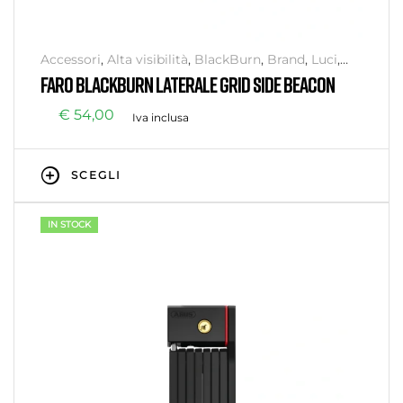
Accessori
,
Alta visibilità
,
BlackBurn
,
Brand
,
Luci
,
Senza categoria
,
Sicurezza
FARO BLACKBURN LATERALE GRID SIDE BEACON
€
54,00
Iva inclusa
SCEGLI
IN STOCK