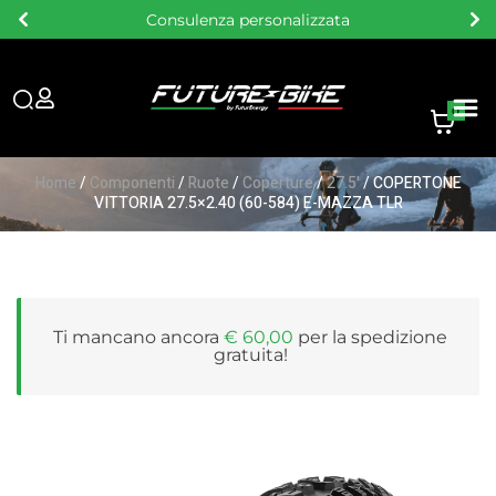
Consulenza personalizzata
0
Home
/
Componenti
/
Ruote
/
Coperture
/
27.5'
/ COPERTONE
VITTORIA 27.5×2.40 (60-584) E-MAZZA TLR
Ti mancano ancora
€
60,00
per la
spedizione
gratuita
!