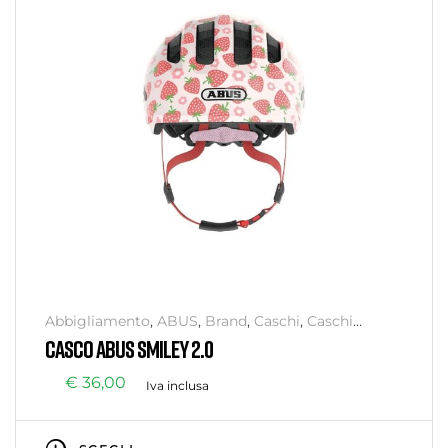
Abbigliamento
,
ABUS
,
Brand
,
Caschi
,
Caschi
Bambino
,
Senza categoria
CASCO ABUS SMILEY 2.0
€
36,00
Iva inclusa