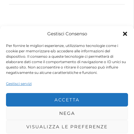
© 2026 – Futurebike | Tutti i dati sono riservati
Gestisci Consenso
FuturEnergy Rinnovabile S.r.l.
Sede Legale: Via Argine Polcevera, 16D Scala A
Per fornire le migliori esperienze, utilizziamo tecnologie come i
CAP 16161 Genova (GE)
cookie per memorizzare e/o accedere alle informazioni del
Capitale Sociale € 600.000,00 (i.v.)
dispositivo. Il consenso a queste tecnologie ci permetterà di
Registro Imprese di Genova
elaborare dati come il comportamento di navigazione o ID unici su
Codice Fiscale e Partita IVA – 10483110010
questo sito. Non acconsentire o ritirare il consenso può influire
R.E.A. Genova n. 459084
negativamente su alcune caratteristiche e funzioni.
Gestisci servizi
ACCETTA
NEGA
VISUALIZZA LE PREFERENZE