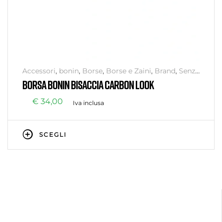
Accessori
,
bonin
,
Borse
,
Borse e Zaini
,
Brand
,
Senza
categoria
BORSA BONIN BISACCIA CARBON LOOK
€
34,00
Iva inclusa
SCEGLI