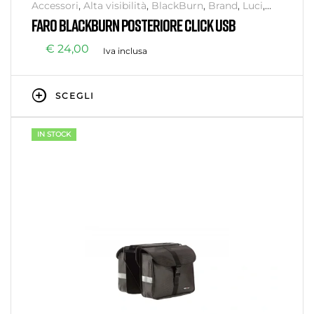
Accessori
,
Alta visibilità
,
BlackBurn
,
Brand
,
Luci
,
Senza categoria
,
Sicurezza
FARO BLACKBURN POSTERIORE CLICK USB
€
24,00
Iva inclusa
SCEGLI
IN STOCK