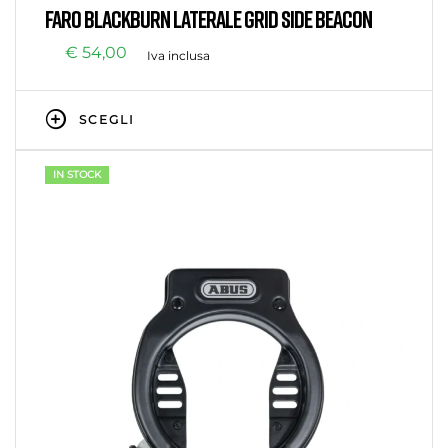
Senza categoria
,
Sicurezza
FARO BLACKBURN LATERALE GRID SIDE BEACON
€
54,00
Iva inclusa
SCEGLI
IN STOCK