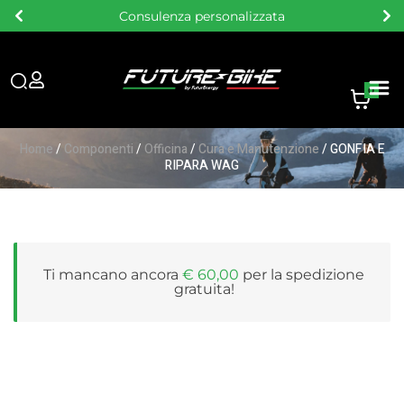
Consegna gratuita sopra i 60 €
0
Home
/
Componenti
/
Officina
/
Cura e Manutenzione
/ GONFIA E
RIPARA WAG
Ti mancano ancora
€
60,00
per la
spedizione
gratuita
!