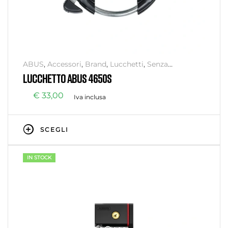
ABUS
,
Accessori
,
Brand
,
Lucchetti
,
Senza
categoria
,
Sicurezza
LUCCHETTO ABUS 4650S
€
33,00
Iva inclusa
SCEGLI
IN STOCK