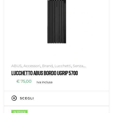
ABUS
,
Accessori
,
Brand
,
Lucchetti
,
Senza
categoria
,
Sicurezza
LUCCHETTO ABUS BORDO UGRIP 5700
€
75,00
Iva inclusa
SCEGLI
IN STOCK