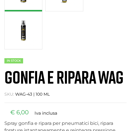
IN STOCK
GONFIA E RIPARA WAG
SKU:
WAG-43 | 100 ML
€
6,00
Iva inclusa
Spray gonfia e ripara per pneumatici bici, ripara
forature istantaneamente e reintegra pressione