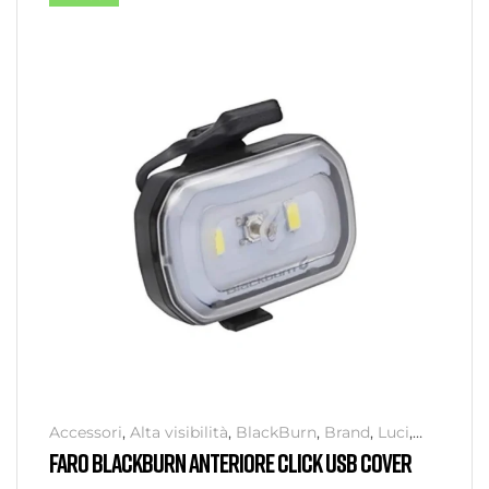
Accessori
,
Alta visibilità
,
BlackBurn
,
Brand
,
Luci
,
Senza categoria
,
Sicurezza
FARO BLACKBURN ANTERIORE CLICK USB COVER